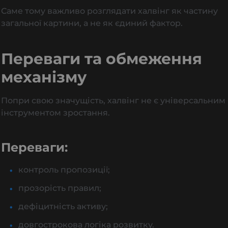
Саме тому важливо розглядати халвінг як частину
загальної картини, а не як єдиний фактор.
Переваги та обмеження
механізму
Попри свою значущість, халвінг не є універсальним
інструментом зростання.
Переваги:
контроль пропозиції;
прозорість правил;
дефіцитність активу;
довгострокова логіка розвитку.