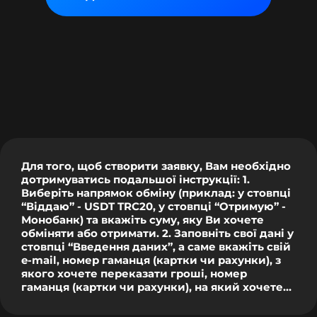
Для того, щоб створити заявку, Вам необхідно
дотримуватись подальшої інструкції: 1.
Виберіть напрямок обміну (приклад: у стовпці
“Віддаю” - USDT TRC20, у стовпці “Отримую” -
Монобанк) та вкажіть суму, яку Ви хочете
обміняти або отримати. 2. Заповніть свої дані у
стовпці “Введення даних”, а саме вкажіть свій
e-mail, номер гаманця (картки чи рахунки), з
якого хочете переказати гроші, номер
гаманця (картки чи рахунки), на який хочете
отримати гроші та поставте галочку "Я не
робот". 3. Натисніть кнопку “Змінити зараз”,