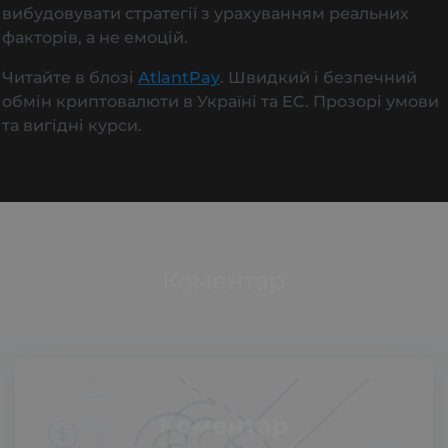
вибудовувати стратегії з урахуванням реальних
факторів, а не емоцій.
Читайте в блозі
AtlantPay
. Швидкий і безпечний
обмін криптовалюти в Україні та EC. Прозорі умови
та вигідні курси.
Коментар
Коментар