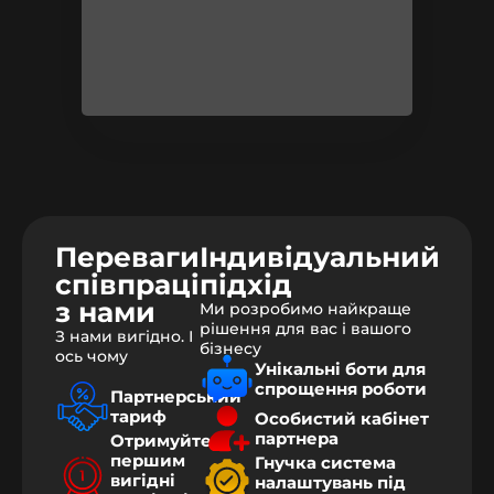
Переваги
Індивідуальний
співпраці
підхід
з нами
Ми розробимо найкраще
рішення для вас і вашого
З нами вигідно. І
бізнесу
ось чому
Унікальні боти для
спрощення роботи
Партнерський
тариф
Особистий кабінет
партнера
Отримуйте
першим
Гнучка система
вигідні
налаштувань під