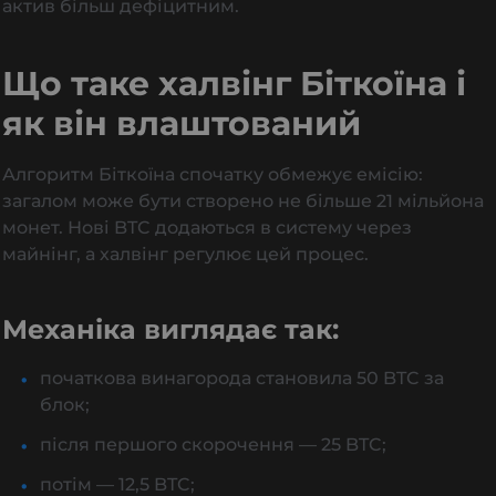
актив більш дефіцитним.
Що таке халвінг Біткоїна і
як він влаштований
Алгоритм Біткоїна спочатку обмежує емісію:
загалом може бути створено не більше 21 мільйона
монет. Нові BTC додаються в систему через
майнінг, а халвінг регулює цей процес.
Механіка виглядає так:
початкова винагорода становила 50 BTC за
блок;
після першого скорочення — 25 BTC;
потім — 12,5 BTC;