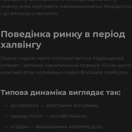
значну роль відіграють макроекономіка, ліквідність
і дії великих учасників.
Поведінка ринку в період
халвінгу
Перед подією часто спостерігається підвищений
інтерес і активне накопичення позицій. Після цього
можливі різкі коливання через фіксацію прибутку.
Типова динаміка виглядає так:
до халвінгу — зростання очікувань;
одразу після — нестабільність;
згодом — формування напряму руху.