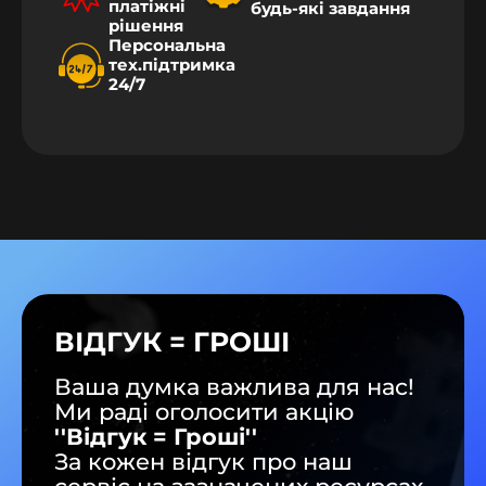
платіжні
будь-які завдання
рішення
Персональна
тех.підтримка
24/7
ВІДГУК = ГРОШІ
Ваша думка важлива для нас!
Ми раді оголосити акцію
''Відгук = Гроші''
За кожен відгук про наш