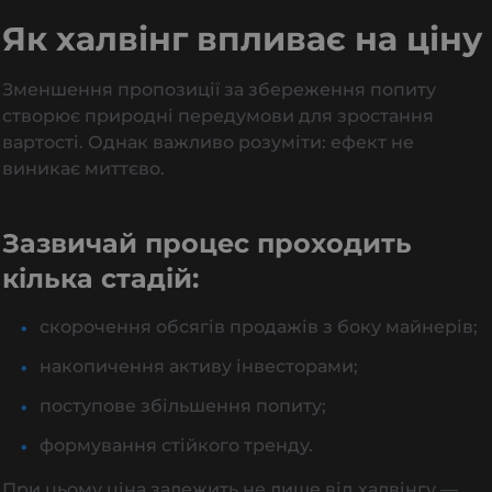
Як халвінг впливає на ціну
Зменшення пропозиції за збереження попиту
створює природні передумови для зростання
вартості. Однак важливо розуміти: ефект не
виникає миттєво.
Зазвичай процес проходить
кілька стадій:
скорочення обсягів продажів з боку майнерів;
накопичення активу інвесторами;
поступове збільшення попиту;
формування стійкого тренду.
При цьому ціна залежить не лише від халвінгу —