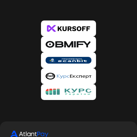
після чого у спливаючому вікні Ви побачите
наші реквізити для перекладу. У випадку з
банками, при першому обміні система
попросить Вас верифікувати картку, з якої Ви
бажаєте перекласти. Це потрібно лише один
раз, на кожну нову карту. 4. Скопіюйте наші
реквізити та натисніть кнопку “Перейти до
оплати”, після чого у Вас відкриється сайт
Банку або ПС. Вставте суму, вказану в заявці та
наші реквізити, підтвердіть переказ.
Обов'язково переконайтеся, що сума з Вас
списалася. 5. Далі поверніться на наш сайт та
підтвердіть оплату, натиснувши кнопку “Я
оплатив”. Готово. 6. Після створення заявки
Вам на пошту прийде лист зі статусом Вашої
заявки, а також Ви автоматично будете
зареєстровані на нашому сервісі. Щоб
підтвердити реєстрацію, Вам необхідно
пройти за посиланням, вказаним у листі.
Підтвердивши реєстрацію, Ви зможете
відстежувати статус заявок у своєму ЛК, а
також брати участь у реферальній програмі та
отримувати знижки.