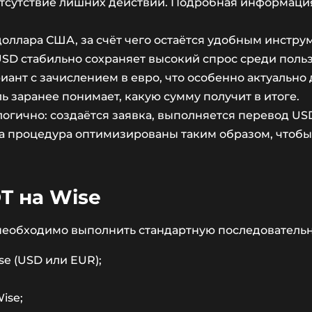
отсутствие лишних действий. Подробная информаци
 доллара США, за счёт чего остаётся удобным инстру
USD стабильно сохраняет высокий спрос среди пол
нт с зачислением в евро, что особенно актуально д
 заранее понимает, какую сумму получит в итоге.
гично: создаётся заявка, выполняется перевод US
ма процедура оптимизированы таким образом, чтобы
T на Wise
 необходимо выполнить стандартную последовательн
e (USD или EUR);
ise;