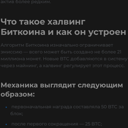
актив более редким.
Что такое халвинг
Биткоина и как он устроен
Алгоритм Биткоина изначально ограничивает
эмиссию — всего может быть создано не более 21
миллиона монет. Новые BTC добавляются в систему
через майнинг, а халвинг регулирует этот процесс.
Механика выглядит следующим
образом:
первоначальная награда составляла 50 BTC за
блок;
после первого сокращения — 25 BTC;