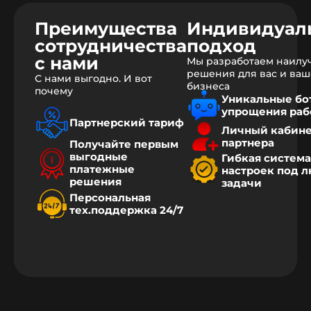
Преимущества
Индивидуал
сотрудничества
подход
с нами
Мы разработаем наилу
решения для вас и ваш
С нами выгодно. И вот
бизнеса
почему
Уникальные бо
упрощения раб
Партнерский тариф
Личный кабин
партнера
Получайте первым
выгодные
Гибкая система
платежные
настроек под 
решения
задачи
Персональная
тех.поддержка 24/7