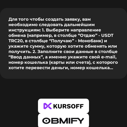
Для того чтобы создать заявку, вам
необходимо следовать дальнейшим
инструкциям: 1. Выберите направление
обмена (например, в столбце “Отдаю” - USDT
TRC20, в столбце “Получаю” - Монобанк) и
укажите сумму, которую хотите обменять или
получить. 2. Заполните свои данные в столбце
“Ввод данных”, а именно укажите свой e-mail,
номер кошелька (карты или счета), с которого
хотите перевести деньги, номер кошелька
(карты или счета), на который хотите
получить деньги, и поставьте галочку "Я не
робот". 3. Нажмите кнопку “Обменять сейчас”,
после чего в всплывающем окне вы увидите
наши реквизиты для перевода. В случае с
банками при первом обмене система
попросит вас верифицировать карту, с
которой вы желаете переводить деньги. Это
требуется всего один раз для каждой новой
карты. 4. Скопируйте наши реквизиты и
нажмите кнопку “Перейти к оплате”, после