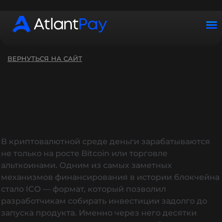
График работы: ПН–ВС с 10:00–22:00 (UTC+2)
ВЕРНУТЬСЯ НА САЙТ
В криптовалютной среде деньги зарабатываются
не только на росте Bitcoin или торговле
альткоинами. Одним из самых заметных
механизмов финансирования в истории блокчейна
стало ICO — формат, который позволил
разработчикам собирать инвестиции задолго до
запуска продукта. Именно через него десятки