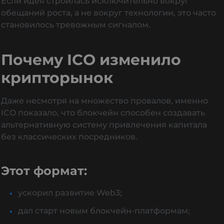
Если идея строилась исключительно вокруг
обещаний роста, а не вокруг технологии, это часто
становилось тревожным сигналом.
Почему ICO изменило
крипторынок
Даже несмотря на множество провалов, именно
ICO показало, что блокчейн способен создавать
альтернативную систему привлечения капитала
без классических посредников.
Этот формат:
ускорил развитие Web3;
дал старт новым блокчейн-платформам;