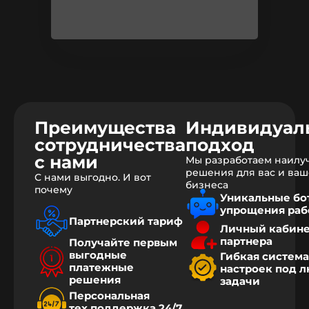
Преимущества
Индивидуал
сотрудничества
подход
с нами
Мы разработаем наилу
решения для вас и ваш
С нами выгодно. И вот
бизнеса
почему
Уникальные бо
упрощения раб
Партнерский тариф
Личный кабин
партнера
Получайте первым
выгодные
Гибкая система
платежные
настроек под 
решения
задачи
Персональная
тех.поддержка 24/7